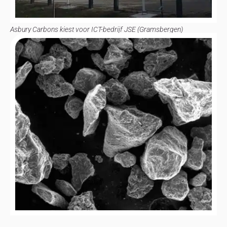
Asbury Carbons kiest voor ICT-bedrijf JSE (Gramsbergen)