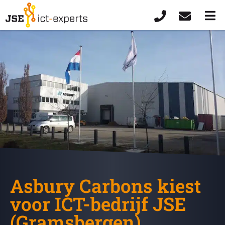
Asbury Carbons kiest
voor ICT-bedrijf JSE
(Gramsbergen)