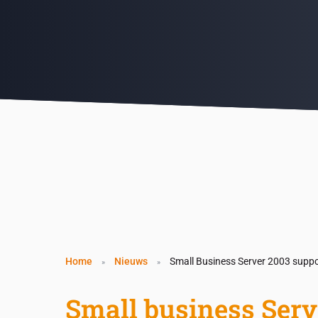
Home
Nieuws
Small Business Server 2003 support
»
»
Small business Serv