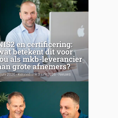
NIS2 en certificering:
wat betekent dit voor
jou als mkb-leverancier
aan grote afnemers?
 juni 2026 - Kennisbank 3 juni 2026 - Nieuws
al je niet direct onder NIS2? Waarom
aakt het je dan toch? NIS2 richt zich
rimair op “essentiële” en
belangrijke”…