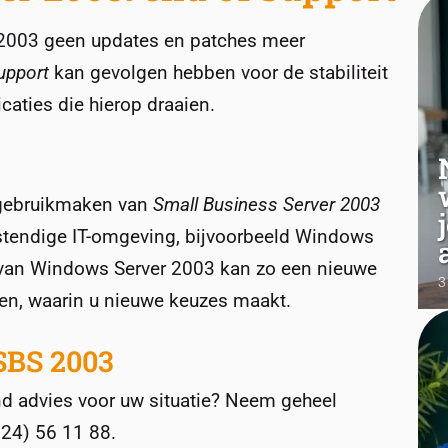
r 2003 geen updates en patches meer
upport
kan gevolgen hebben voor de stabiliteit
caties die hierop draaien.
g gebruikmaken van
Small Business Server 2003
tendige IT-omgeving, bijvoorbeeld Windows
e van Windows Server 2003 kan zo een nieuwe
3
den, waarin u nieuwe keuzes maakt.
V
SBS 2003
r
p
end advies voor uw situatie? Neem geheel
“
524) 56 11 88.